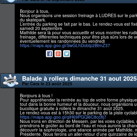
Bonjour à tous,
Nous organisons une session freinage à LUDRES sur le park
du skatepark.
L’entrée du parking se fait par le bas. Le rendez-vous est fix
samedi 20 septembre.
Mathilde sera là pour vous accueillir et vous montrer les ru
freinage, différentes techniques pour être plus sûrs lors de v
éventuellement les randonnées du vendredi
https://maps.app.goo.gl/SwGLhDobtp2BtmZ37
Balade à rollers dimanche 31 aout 2025
Par Cara le 23 août 2025
Bonjours à tous !
Pour appréhender la rentrée au top de votre forme physique 
tout dans la bonne humeur et la douceur, nous organisons 
bucolique gratuite à rollers le dimanche 31 août 2025.
Le rendez-vous est à 15h30 sur le parking de la piste cyclab
https://maps.app.goo.gl/qiH69PGQi6C8cc8j7
Nous irons en direction de Messein, par les voies cyclables,
prendrons le goûter au bord de l’eau et nous aurons la cha
découvrir la sophrologie, une séance animée par Mathilde, 
Présidente. Nous ferons un aller-retour d’une quinzaine de k