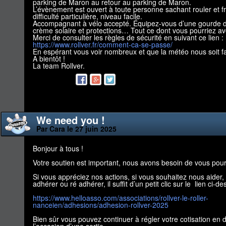
parking de Maron au retour au parking de Maron.
L’évènement est ouvert à toute personne sachant rouler et f
difficulté particulière, niveau facile.
Accompagnant à vélo accepté. Équipez-vous d’une gourde d
crème solaire et protections… Tout ce dont vous pourriez av
Merci de consulter les règles de sécurité en suivant ce lien :
https://www.rollver.fr/comment-ca-se-passe/
En espérant vous voir nombreux et que la météo nous soit f
A bientôt !
La team Rollver.
We need you !
Par Cara le 27 juin 2025
Bonjour à tous !
Votre soutien est important, nous avons besoin de vous pour 
Si vous appréciez nos actions, si vous souhaitez nous aider,
adhérer ou ré adhérer, il suffit d’un petit clic sur le lien ci-de
https://www.helloasso.com/associations/rollver-le-roller-
nanceien/adhesions/adhesion-rollver-2025
Bien sûr vous pouvez continuer à régler votre cotisation en d