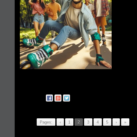
Pages:
‹
1
2
3
4
5
›
»