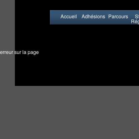
Accueil
Adhésions
Parcours
St
Rég
erreur sur la page