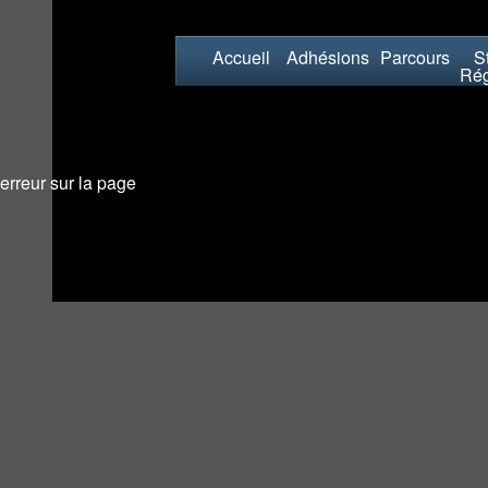
Accueil
Adhésions
Parcours
St
Rég
erreur sur la page