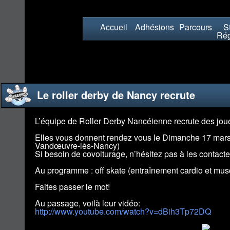
Accueil
Adhésions
Parcours
St
Rég
Le roller derby de Nancy recrute
L’équipe de Roller Derby Nancéienne recrute des joue
Elles vous donnent rendez vous le Dimanche 17 mar
Vandœuvre-lès-Nancy)
Si besoin de covoiturage, n’hésitez pas à les contacte
Au programme : off skate (entraînement cardio et musc
Faites passer le mot!
Au passage, voilà leur vidéo:
http://www.youtube.com/
watch?v=dBih3Tp72DQ