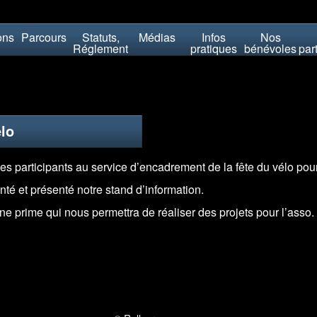
ons
Parcours
Statuts,
Médias
Infos
Nos
Réglement
pratiques
bénévoles
par
lo
es participants au service d’encadrement de la fête du vélo po
té et présenté notre stand d’information.
e prime qui nous permettra de réaliser des projets pour l’asso.