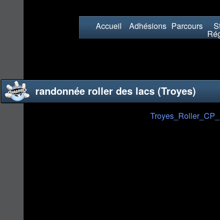
Accueil
Adhésions
Parcours
St
Rég
randonnée roller des lacs (Troyes)
Troyes_Roller_CP