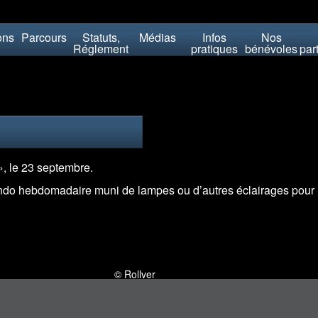
ons
Parcours
Statuts,
Médias
Infos
Nos
Réglement
pratiques
bénévoles
par
, le 23 septembre.
 rando hebdomadaire muni de lampes ou d’autres éclairages pou
© Rollver