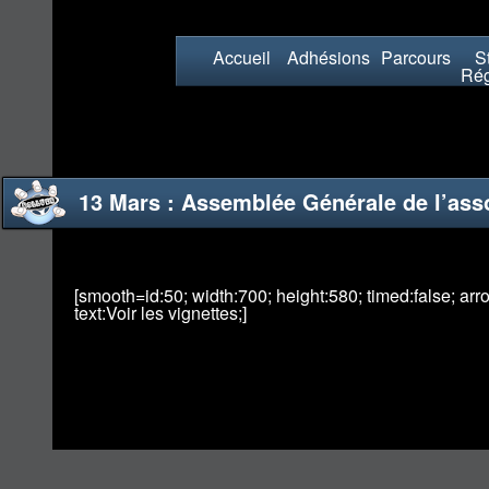
Accueil
Adhésions
Parcours
St
Rég
13 Mars : Assemblée Générale de l’ass
[smooth=id:50; width:700; height:580; timed:false; arrows
text:Voir les vignettes;]